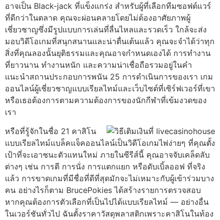
อาจเป็น Black-jack ที่แข็งแกร่ง สำหรับผู้ที่เลือกทีมซอฟต์แวร์
ที่ดีกว่าในตลาด คุณจะผ่อนคลายโดยไม่ต้องอาศัยภาพผู้
เชี่ยวชาญซึ่งมีรูปแบบการเล่นที่ลื่นไหลและรวดเร็ว ใกล้จะส่ง
มอบวิดีโอเกมที่สนุกสนานและน่าตื่นเต้นแล้ว คุณจะจำได้ว่าทุก
สิ่งที่คุณลองนั้นยุติธรรมและคุณอาจกำหนดเองได้ การทำงาน
ที่ยาวนาน ทำงานหนัก และความน่าเชื่อถือรวมอยู่ในคำ
แนะนำสถานประกอบการพนัน 25 การดำเนินการของเรา เกม
ออนไลน์ผู้เชี่ยวชาญแบบเรียลไทม์และเว็บไซต์ที่เซิร์ฟเวอร์ที่เขา
หรือเธอต้องการตามความต้องการของนักกีฬาที่เข้มงวดของ
เรา
หรือที่รู้จักในชื่อ 21 คาสิโน
แบบเรียลไทม์แบล็คแจ็คออนไลน์เป็นวิดีโอเกมไพ่ง่ายๆ ที่คุณตั้ง
เป้าที่จะเอาชนะตัวแทนใหม่ ภายในซีรีส์นี้ คุณอาจจับเคล็ดลับ
ต่างๆ เช่น การตี การนั่ง การแตกแยก หรือดับเบิ้ลออฟ ที่จริง
แล้ว การขาดเกมที่มีชื่อที่ดีที่สุดมักจะไม่เหมาะกับผู้เข้าร่วมบาง
คน อย่างไรก็ตาม BrucePokies ได้สร้างรายการตรวจสอบ
หากคุณต้องการตัวเลือกที่เป็นไปได้แบบเรียลไทม์ — อย่างอื่น
ในเวอร์ชันทั่วไป ฉันตั้งราคาวัสดุพลาสติกเพราะคาสิโนในท้อง