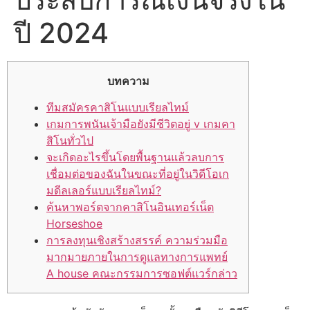
ปี 2024
บทความ
ทีมสมัครคาสิโนแบบเรียลไทม์
เกมการพนันเจ้ามือยังมีชีวิตอยู่ v เกมคา
สิโนทั่วไป
จะเกิดอะไรขึ้นโดยพื้นฐานแล้วลบการ
เชื่อมต่อของฉันในขณะที่อยู่ในวิดีโอเก
มดีลเลอร์แบบเรียลไทม์?
ค้นหาพอร์ตจากคาสิโนอินเทอร์เน็ต
Horseshoe
การลงทุนเชิงสร้างสรรค์ ความร่วมมือ
มากมายภายในการดูแลทางการแพทย์
A house คณะกรรมการซอฟต์แวร์กล่าว