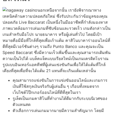
นอกเหนือจากนั้น เรายังพิจารณาทาง
เทคนิคด้านความปลอดภัยใหม่ ซึ่งรับประกันว่าข้อมูลของคุณ
ปลอดภัย Live Baccarat เป็นหนึ่งในมืออาชีพที่กำลังมองหาส
ภาพแวดล้อมการเล่นเกมที่ซับซ้อนและรวดเร็ว เกมดังกล่าวเป็น
เกมสำหรับมือโปร นายธนาคาร หรือผู้เล่นทั่วไป โดยมีเป้า
หมายคือมีมือที่ใกล้ที่สุดเพื่อเก้าแต้ม คาสิโนบาคาร่าออนไลน์ที่
ดีที่สุดมีเวอร์ชันต่างๆ รวมถึง Punto Banco และคุณจะเป็น
Speed ​​Baccarat ซึ่งมีความเร็วเพิ่มขึ้นและคุณสามารถเดิมพัน
ความเป็นไปได้ แบล็คแจ็คแบบเรียลไทม์เป็นเกมเครดิตโบราณ
รูปแบบอินเทอร์แอคทีฟที่ผู้เล่นแข่งขันกันเพื่อให้ได้แต้มที่ใกล้
เคียงที่สุดเพื่อที่จะได้แต้ม 21 แทนที่จะเกินแต้มเหล่านั้น
คุณสามารถแข่งขันในการแข่งขันออนไลน์และเกมการ
เงินที่ใช้สกุลเงินจริงกับผู้เล่นอื่น ๆ เกือบทั้งหมดจาก
เว็บไซต์โป๊กเกอร์ออนไลน์ที่ดีที่สุดในเรา
รูเล็ตเป็นเกมคาสิโนที่ทำงานได้ดีมากกับระบบนิเวศของ
ตัวแทนสด
ตัวเลือกการเล่นเกมมากมายมีความสำคัญมาก โดยมี