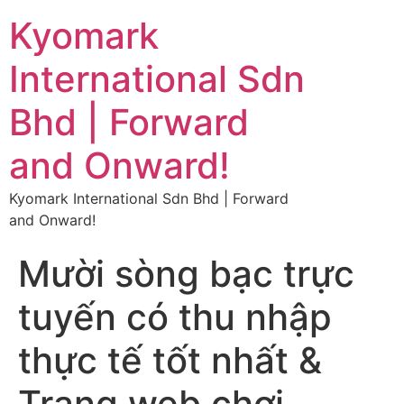
Kyomark
International Sdn
Bhd | Forward
and Onward!
Kyomark International Sdn Bhd | Forward
and Onward!
Mười sòng bạc trực
tuyến có thu nhập
thực tế tốt nhất &
Trang web chơi