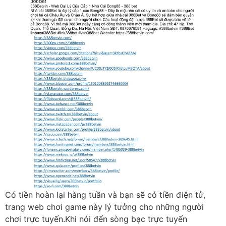
Có tiền hoàn lại hàng tuần và bạn sẽ có tiền điện tử,
trang web chơi game này lý tưởng cho những người
chơi trực tuyến.Khi nói đến sòng bạc trực tuyến