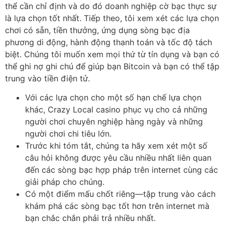
thể cần chỉ định và do đó doanh nghiệp cờ bạc thực sự
là lựa chọn tốt nhất. Tiếp theo, tôi xem xét các lựa chọn
chơi có sẵn, tiền thưởng, ứng dụng sòng bạc địa
phương di động, hành động thanh toán và tốc độ tách
biệt. Chúng tôi muốn xem mọi thứ từ tín dụng và bạn có
thể ghi nợ ghi chú để giúp bạn Bitcoin và bạn có thể tập
trung vào tiền điện tử.
Với các lựa chọn cho một số hạn chế lựa chọn
khác, Crazy Local casino phục vụ cho cả những
người chơi chuyên nghiệp hàng ngày và những
người chơi chi tiêu lớn.
Trước khi tóm tắt, chúng ta hãy xem xét một số
câu hỏi không được yêu cầu nhiều nhất liên quan
đến các sòng bạc hợp pháp trên internet cùng các
giải pháp cho chúng.
Có một điểm mấu chốt riêng—tập trung vào cách
khám phá các sòng bạc tốt hơn trên internet mà
bạn chắc chắn phải trả nhiều nhất.