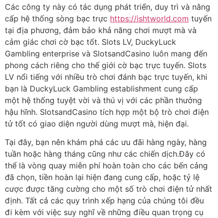
Các công ty này có tác dụng phát triển, duy trì và nâng
cấp hệ thống sòng bạc trực
https://ishtworld.com
tuyến
tại địa phương, đảm bảo khả năng chơi mượt mà và
cảm giác chơi cờ bạc tốt. Slots LV, DuckyLuck
Gambling enterprise và SlotsandCasino luôn mang đến
phong cách riêng cho thế giới cờ bạc trực tuyến. Slots
LV nổi tiếng với nhiều trò chơi đánh bạc trực tuyến, khi
bạn là DuckyLuck Gambling establishment cung cấp
một hệ thống tuyệt vời và thú vị với các phần thưởng
hậu hĩnh. SlotsandCasino tích hợp một bộ trò chơi điện
tử tốt có giao diện người dùng mượt mà, hiện đại.
Tại đây, bạn nên khám phá các ưu đãi hàng ngày, hàng
tuần hoặc hàng tháng cũng như các chiến dịch.Đây có
thể là vòng quay miễn phí hoàn toàn cho các bến cảng
đã chọn, tiền hoàn lại hiện đang cung cấp, hoặc tỷ lệ
cược được tăng cường cho một số trò chơi điện tử nhất
định. Tất cả các quy trình xếp hạng của chúng tôi đều
đi kèm với việc suy nghĩ về những điều quan trọng cụ