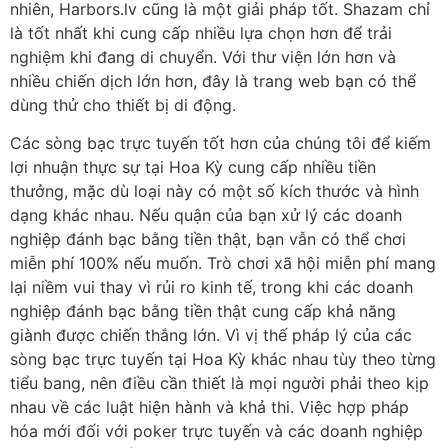
nhiên, Harbors.lv cũng là một giải pháp tốt. Shazam chỉ
là tốt nhất khi cung cấp nhiều lựa chọn hơn để trải
nghiệm khi đang di chuyển. Với thư viện lớn hơn và
nhiều chiến dịch lớn hơn, đây là trang web bạn có thể
dùng thử cho thiết bị di động.
Các sòng bạc trực tuyến tốt hơn của chúng tôi để kiếm
lợi nhuận thực sự tại Hoa Kỳ cung cấp nhiều tiền
thưởng, mặc dù loại này có một số kích thước và hình
dạng khác nhau. Nếu quận của bạn xử lý các doanh
nghiệp đánh bạc bằng tiền thật, bạn vẫn có thể chơi
miễn phí 100% nếu muốn. Trò chơi xã hội miễn phí mang
lại niềm vui thay vì rủi ro kinh tế, trong khi các doanh
nghiệp đánh bạc bằng tiền thật cung cấp khả năng
giành được chiến thắng lớn. Vì vị thế pháp lý của các
sòng bạc trực tuyến tại Hoa Kỳ khác nhau tùy theo từng
tiểu bang, nên điều cần thiết là mọi người phải theo kịp
nhau về các luật hiện hành và khả thi. Việc hợp pháp
hóa mới đối với poker trực tuyến và các doanh nghiệp