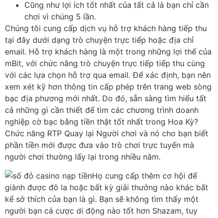
Cũng như lợi ích tốt nhất của tất cả là bạn chỉ cần
chơi vì chúng 5 lần.
Chúng tôi cung cấp dịch vụ hỗ trợ khách hàng tiếp thu
tại đây dưới dạng trò chuyện trực tiếp hoặc địa chỉ
email. Hỗ trợ khách hàng là một trong những lợi thế của
mBit, với chức năng trò chuyện trực tiếp tiếp thu cùng
với các lựa chọn hỗ trợ qua email. Để xác định, bạn nên
xem xét kỹ hơn thông tin cấp phép trên trang web sòng
bạc địa phương mới nhất. Do đó, sẵn sàng tìm hiểu tất
cả những gì cần thiết để tìm các chương trình doanh
nghiệp cờ bạc bằng tiền thật tốt nhất trong Hoa Kỳ?
Chức năng RTP Quay lại Người chơi và nó cho bạn biết
phần tiền mới được đưa vào trò chơi trực tuyến mà
người chơi thường lấy lại trong nhiều năm.
Họ cung cấp thêm cơ hội để
giành được đô la hoặc bất kỳ giải thưởng nào khác bất
kể sở thích của bạn là gì. Bạn sẽ không tìm thấy một
người bạn cá cược di động nào tốt hơn Shazam, tuy