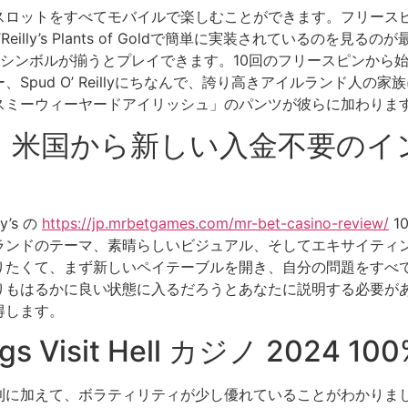
スロットをすべてモバイルで楽しむことができます。フリース
eilly’s Plants of Goldで簡単に実装されているのを
シンボルが揃うとプレイできます。10回のフリースピンから
Spud O’ Reillyにちなんで、誇り高きアイルランド人
スミーウィーヤードアイリッシュ」のパンツが彼らに加わりま
、米国から新しい入金不要のイ
’s の
https://jp.mrbetgames.com/mr-bet-casino-review/
1
ランドのテーマ、素晴らしいビジュアル、そしてエキサイティ
りたくて、まず新しいペイテーブルを開き、自分の問題をすべ
りもはるかに良い状態に入るだろうとあなたに説明する必要が
得します。
 Visit Hell カジノ 2024 
加えて、ボラティリティが少し優れていることがわかりました。