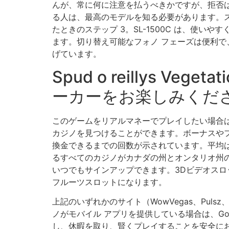
んが、常に何に注意を払うべきかですが、拒否
る人は、最高のモデルを知る必要があります。ステ
たときのステップ 3。SL-1500C は、使
ます。切り替え可能なフォノ フェーズは便利
げています。
Spud o reillys Veget
ーカーをお楽しみくださ
このゲームをリアルマネーでプレイしたい場合
カジノを見つけることができます。ボーナスや
換金できるまでの回数が示されています。平均
るすべてのカジノがカナダの州とオンタリオ州
いつでもサインアップできます。3Dビデオス
フルーツスロットになります。
上記のいずれかのサイト（WowVegas、Pulsz、Chan
ノがモバイル アプリを提供している場合は、Good
し、休暇を取り、賢くプレイすることを安全に