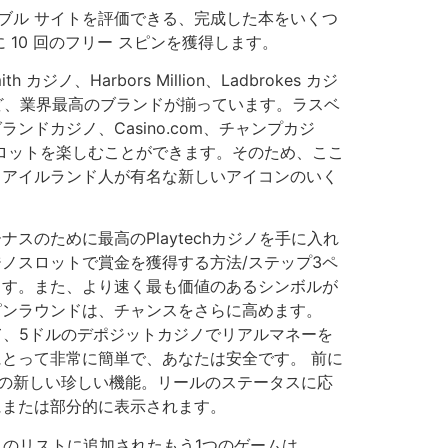
ャンブル サイトを評価できる、完成した本をいくつ
 10 回のフリー スピンを獲得します。
th カジノ、Harbors Million、Ladbrokes カジ
ノなど、業界最高のブランドが揃っています。ラスベ
ンドカジノ、Casino.com、チャンプカジ
でスロットを楽しむことができます。そのため、ここ
、アイルランド人が有名な新しいアイコンのいく
スのために最高のPlaytechカジノを手に入れ
ノスロットで賞金を獲得する方法/ステップ3ペ
ます。また、より速く最も価値のあるシンボルが
ピンラウンドは、チャンスをさらに高めます。
用して、5ドルのデポジットカジノでリアルマネーを
とって非常に簡単で、あなたは安全です。 前に
a！の新しい珍しい機能。リールのステータスに応
にまたは部分的に表示されます。
トのリストに追加されたもう1つのゲームは、