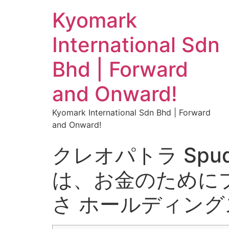
Kyomark
International Sdn
Bhd | Forward
and Onward!
Kyomark International Sdn Bhd | Forward
and Onward!
クレオパトラ Spud o 
は、お金のために
さ ホールディングス