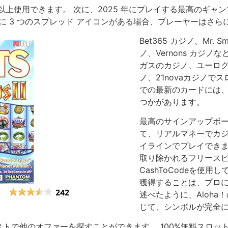
 つ以上使用できます。 次に、2025 年にプレイする最高のギ
らに 3 つのスプレッド アイコンがある場合、プレーヤーはさらに
Bet365 カジノ、Mr. Smi
ノ、Vernons カジ
ガスのカジノ、ユーログラ
ノ、21novaカジノ
での最新のカードには
つかがあります。
最高のサインアップボーナ
て、リアルマネーでカジ
イラインでプレイでき
取り除かれるフリース
CashToCodeを使
獲得することは、プロに
述べたように、Aloh
じて、シンボルが完全
トで他のオファーを探すことができます。 100%無料スロッ